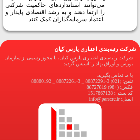
می‌توانند استانداردهای حاکمیت شرکتی
را ارتقا دهند و به رشد اقتصادی پایدار و
اعتماد سرمایه‌گذاران کمک کنند.
شرکت رتبه‌بندی اعتباری پارس کیان
شرکت رتبه‌بندی اعتباری پارس کیان، با مجوز رسمی از سازمان
بورس و اوراق بهادار تاسیس گردید.
با ما تماس بگیرید.
تلفن: (021) 3-88872291 _ 3-88872261 _ 88880192
فکس: (+98) 88727819
کد پستی: 1517867138
ایمیل: info@parscrc.ir