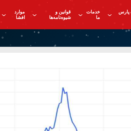
 پارس
خدمات
قوانین و
موارد
^
^
^
^
ما
شیوه‌نامه‌ها
افشا