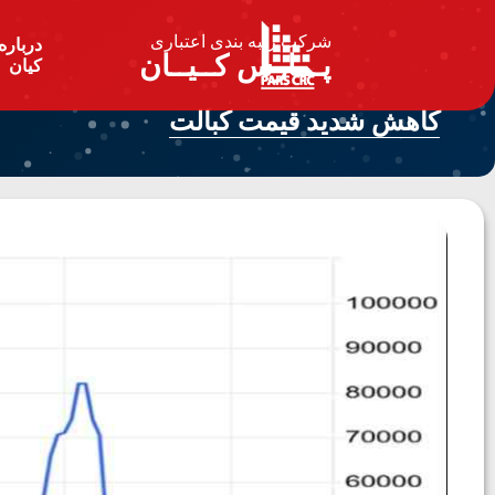
شرکت رتبه بندی اعتباری
درباره
پـــارس کــیــان
کیان
کاهش شدید قیمت کبالت