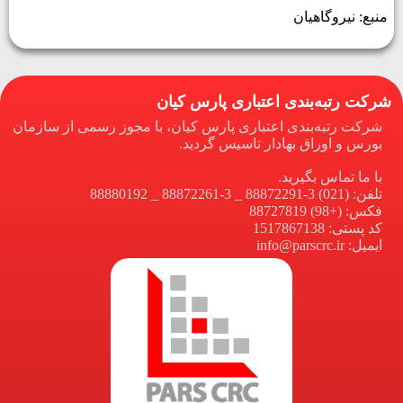
منبع: نیروگاهیان
شرکت رتبه‌بندی اعتباری پارس کیان
شرکت رتبه‌بندی اعتباری پارس کیان، با مجوز رسمی از سازمان
بورس و اوراق بهادار تاسیس گردید.
با ما تماس بگیرید.
تلفن: (021) 3-88872291 _ 3-88872261 _ 88880192
فکس: (+98) 88727819
کد پستی: 1517867138
ایمیل: info@parscrc.ir