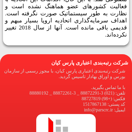
فعالیت‌ کشورهای عضو هماهنگ نشده است و
نظارت به طور سیستماتیک صورت نگرفته است.
اهداف سرمایه‌گذاری اتحادیه اروپا بسیار مبهم و
قدیمی باقی مانده است. آنها از سال 2018 تغییر
نکرده‌اند.
شرکت رتبه‌بندی اعتباری پارس کیان
شرکت رتبه‌بندی اعتباری پارس کیان، با مجوز رسمی از سازمان
بورس و اوراق بهادار تاسیس گردید.
با ما تماس بگیرید.
تلفن: (021) 3-88872291 _ 3-88872261 _ 88880192
فکس: (+98) 88727819
کد پستی: 1517867138
ایمیل: info@parscrc.ir