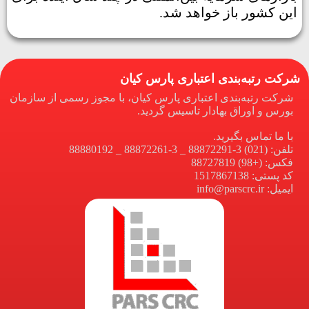
این کشور باز خواهد شد.
شرکت رتبه‌بندی اعتباری پارس کیان
شرکت رتبه‌بندی اعتباری پارس کیان، با مجوز رسمی از سازمان
بورس و اوراق بهادار تاسیس گردید.
با ما تماس بگیرید.
تلفن: (021) 3-88872291 _ 3-88872261 _ 88880192
فکس: (+98) 88727819
کد پستی: 1517867138
ایمیل: info@parscrc.ir