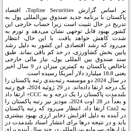
بر اساس گزارش Topline Securities، اقتصاد
پاکستان با برنامه جدید صندوق بین‌المللی پول به
تدریج در حال تثبیت است زیرا حساب‌ خارجی این
کشور بهبود قابل توجهی نشان می‌دهد و تورم به
شدت کاهش خواهد یافت. با این حال، انتظار
می‌رود که رشد اقتصادی این کشور به دلیل رشد
پایین بخش کشاورزی، در حد کم باقی بماند. طبق
سند صندوق بین المللی پول، نیاز مالی خارجی
ناخالص پاکستان به کمترین میزان در 9 سال اخیر
یعنی 18.8 میلیارد دلار آمریکا رسیده است.
در سال 2024 دو موسسه رتبه‌بندی رتبه پاکستان را
یک درجه ارتقا داده‌اند. در 29 ژوئیه 2024، فیچ رتبه
بلندمدت پاکستان را یک درجه و به CCC+ ارتقا داد
و بعداً در 28 اوت 2024، مودیز نیز رتبه پاکستان را
به Caa2 ارتقا داد. انتظار می‌رود که رتبه پاکستان
در آینده به دلیل افزایش ذخایر ارزی بهبود بیشتری
یابد و در نتیجه درها برای انتشار اسناد بلندمدت در
بازارهای سرمایه بین‌المللی در چند سال آینده برای