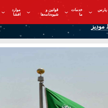
 پارس
خدمات
قوانین و
موارد
^
^
^
^
ما
شیوه‌نامه‌ها
افشا
 مودیز