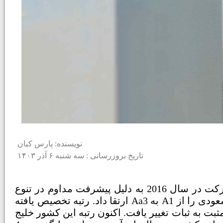
نویسنده: پارس کیان
تاریخ بروزرسانی : سه شنبه ۶ آذر ۱۴۰۳
رتبه دولتی عربستان سعودی توسط موسسه رتبه‌بندی مودیز برای اولین بار از زمان ارزیابی اولیه این شرکت در سال 2016 به دلیل پیشرفت مداوم در تنوع
اقتصادی این کشور و چشم‌انداز خوب بخش غیرنفتی این کشور، ارتقاء یافت. این موسسه رتبه‌ عربستان سعودی را از A1 به Aa3 ارتقا داد. رتبه تخصیص یافته
نین چشم‌انداز این کشور نیز از مثبت به ثبات تغییر یافت. اکنون رتبه این کشور خلیج