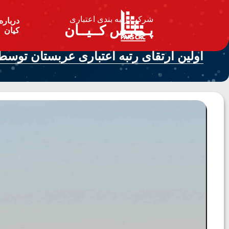
شرکت رتبه بندی اعتباری
درباره
پـــارس کــیــان
کیان
اولین ارتقای رتبه اعتباری عربستان توسط