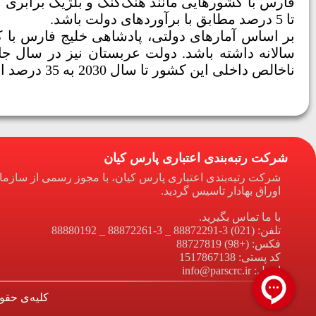
تا 5 درصد مطابق با برآوردهای دولت باشد.
بر اساس آمارهای دولتی، پادشاهی خلیج فارس با 
سالانه داشته باشد. دولت عربستان نیز در سال جا
ناخالص داخلی این کشور تا سال 2030 به 35 درصد افزایش یابد.
شرکت رتبه‌بندی اعتباری پارس کیان
شرکت رتبه‌بندی اعتباری پارس کیان، با مجوز رسمی از سازم
اوراق بهادار تاسیس گردید.
با ما تماس بگیرید.
تلفن: (021) 3-88872291 _ 3-88872261 _ 88880192
فکس: (+98) 88727819
کد پستی: 1517867138
ایمیل: info@parscrc.ir
کلیه‌ی حقو