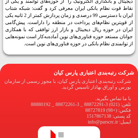
دیجیتال و بانکداری الکترونیک را
از حوزه‌­های توانمند و یکی از
نقاط قوت نظام بانکی ایران معرفی کرد و گفت: شبکه شتاب
ایران با دسترسی 99 درصدی و زمان پردازش کمتر از 2 ثانیه یکی
از قوی­ترین نظام‌های پرداخت در منطقه را داراست. پیش‌گامی
ایران در حوزه ریال دیجیتال و بازار ارز توافقی که با همکاری
جوانان مستعد حوزه فناوری‌های نوین آماده‌به‌کار است نمونه‌هایی
از توانمندی نظام بانکی در حوزه فناوری‌های نوین است.
شرکت رتبه‌بندی اعتباری پارس کیان
شرکت رتبه‌بندی اعتباری پارس کیان، با مجوز رسمی از سازمان
بورس و اوراق بهادار تاسیس گردید.
با ما تماس بگیرید.
تلفن: (021) 3-88872291 _ 3-88872261 _ 88880192
فکس: (+98) 88727819
کد پستی: 1517867138
ایمیل: info@parscrc.ir