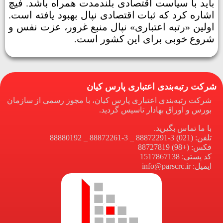
باید با سیاست اقتصادی بلندمدت همراه باشد. فیچ
اشاره کرد که ثبات اقتصادی نپال بهبود یافته است.
اولین «رتبه اعتباری» نپال منبع غرور، عزت نفس و
شروع خوبی برای این کشور است.
شرکت رتبه‌بندی اعتباری پارس کیان
شرکت رتبه‌بندی اعتباری پارس کیان، با مجوز رسمی از سازمان
بورس و اوراق بهادار تاسیس گردید.
با ما تماس بگیرید.
تلفن: (021) 3-88872291 _ 3-88872261 _ 88880192
فکس: (+98) 88727819
کد پستی: 1517867138
ایمیل: info@parscrc.ir