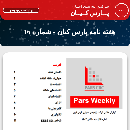
شرکت رتبه بندی اعتباری
...
درخواست رتبه بندی
پـــارس کــیــان
هفته نامه پارس کیان - شماره 16