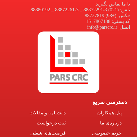
با ما تماس بگیرید.
تلفن: (021) 3-88872291 _ 3-88872261 _ 88880192
فکس: (+98) 88727819
کد پستی: 1517867138
ایمیل: info@parscrc.ir
دسترسی سریع
پنل همکاران
دانشنامه و مقالات
درباره‌ی ما
ثبت درخواست
حریم خصوصی
فرصت‌های شغلی