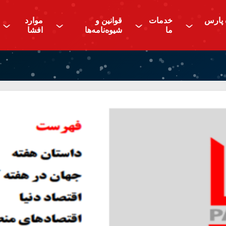
 پارس
خدمات
قوانین و
موارد
^
^
^
^
ما
شیوه‌نامه‌ها
افشا