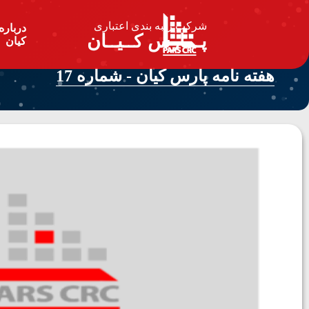
شرکت رتبه بندی اعتباری
درباره
پـــارس کــیــان
کیان
هفته نامه پارس کیان - شماره 17