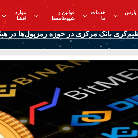
 پارس
خدمات
قوانین و
موارد
^
^
^
^
ما
شیوه‌نامه‌ها
افشا
‌­گری بانک مرکزی در حوزه رمزپول­‌ها در هی