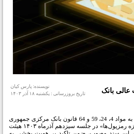
نویسنده: پارس کیان
 عالی بانک
تاریخ بروزرسانی : یکشنبه ۱۸ آذر ۱۴۰۳
نظر به اختیارات و وظایف قانونی بانک مرکزی در تنظیم‌گری حوزه رمزپول‌­ها (توکن‌های معاملاتی)، مستند به مواد 4، 24، 59 و 64 قانون بانک مرکزی جمهوری
اسلامی ایران، سند پیشنهادی بانک مرکزی باعنوان «چارچوب سیاستگذاری و تنظیم‌­گری بانک مرکزی در حوزه رمزپول­‌ها» در جلسه سیزدهم آذرماه ۱۴۰۳ هیئت
ر این سند مصوب، ضمن تاکید بر هویت بخشی به