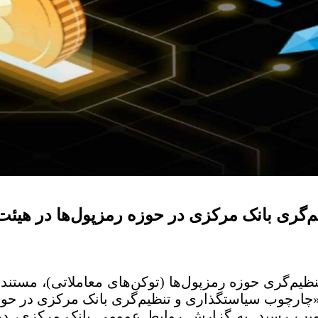
گری بانک مرکزی در حوزه رمزپول­‌ها در هیئت
صویب رسید. به گزارش روابط عمومی بانک مرکزی، د