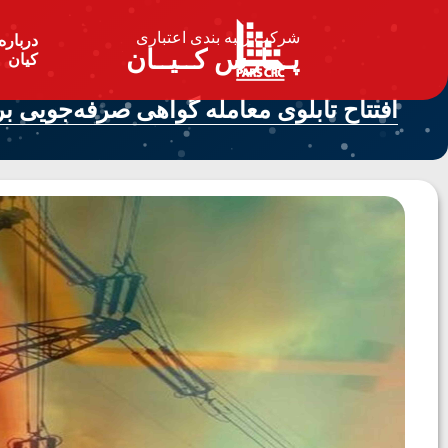
شرکت رتبه بندی اعتباری
درباره
پـــارس کــیــان
کیان
افتتاح تابلوی معامله گواهی صرفه­‌جویی 