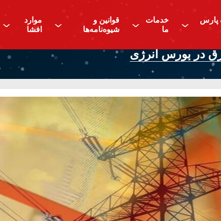
 پارس
خدمات
قوانین و
موارد
^
^
^
^
ما
شیوه‌نامه‌ها
افشا
برق در بورس انرژی