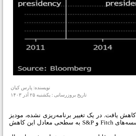
نویسنده: پارس کیان
تاریخ بروزرسانی : یکشنبه ۲۵ آذر ۱۴۰۳
هش یافت. در یک تغییر برنامه‌ریزی نشده، مودیز
ارزیابی خود از دومین اقتصاد بزرگ منطقه یورو را از Aa2 به Aa3 کاهش داد. رتبه فرانسه قبلاً توسط موسسه‌های Fitch و S&P به سطحی معادل این کاهش