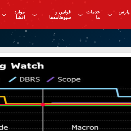
 پارس
خدمات
قوانین و
موارد
^
^
^
^
ما
شیوه‌نامه‌ها
افشا