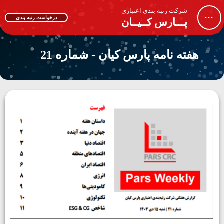
شرکت رتبه بندی اعتباری
...
درخواست رتبه بندی
پـــارس کــیــان
هفته نامه پارس کیان - شماره 21