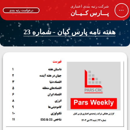
شرکت رتبه بندی اعتباری
...
درخواست رتبه بندی
پـــارس کــیــان
هفته نامه پارس کیان - شماره 23