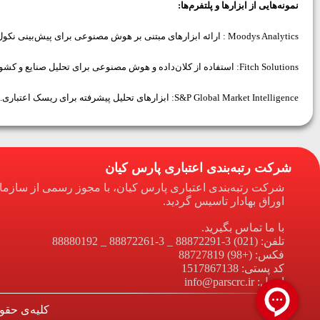
نمونه‌هایی از ابزارها و پلتفرم‌ها:
Moodys Analytics : ارائه ابزارهای مبتنی بر هوش مصنوعی برای پیش‌بینی نکول و تحلیل ریسک.
Fitch Solutions: استفاده از کلان‌داده و هوش مصنوعی برای تحلیل صنایع و کشورها.
S&P Global Market Intelligence:
ابزارهای تحلیل پیشرفته برای ریسک اعتباری.
شرکت رتبه‌بندی اعتباری پارس کیان
شرکت رتبه‌بندی اعتباری پارس کیان، با مجوز رسمی از سازم
اوراق بهادار تاسیس گردید.
با ما تماس بگیرید.
تلفن: (021) 3-88872291 _ 3-88872261 _ 88880192
فکس: (+98) 88727819
کد پستی: 1517867138
ایمیل: info@parscrc.ir
کلیه‌ی حقو