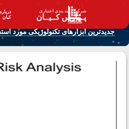
شرکت رتبه بندی اعتباری
درباره
پـــارس کــیــان
کیان
جدیدترین ابزارهای تکنولوژیکی مورد استف