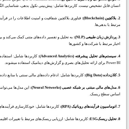
انسان قابل تشخیص نیست. کاربردها شامل: پیش‌بینی نکول بدهی، شناسایی الگوهای 
2. بلاکچین (Blockchain
):
فناوری بلاکچین شفافیت و امنیت اطلاعات را در فرآیند
مرتبط با بدهی‌ها.
3. پردازش زبان طبیعی (NLP
):
به تحلیل و تفسیر داده‌های متنی کمک می‌کند و بر
اخبار مرتبط با شرکت‌ها و کشورها
4. سیستم‌های تحلیل پیشرفته (Advanced Analytics
):
کاربردها شامل: استفاده ا
Power BI برای ارائه تحلیل‌های بصری و گزارش‌های دینامیک استفاده می­شوند.
5. کلان‌داده (Big Data
):
کاربردها شامل: ادغام داده‌های مالی سنتی با منابع داده
6. مدل‌های مالی مبتنی بر شبکه عصبی (Neural Networks
):
این مدل‌ها می‌توانن
اساس سطح ریسک.
7. اتوماسیون فرآیندهای روباتیک (RPA
):
کاربردها شامل: خودکارسازی فرآیندهای 
8. تحلیل ریسکESG
:
کاربردها شامل: ارزیابی ریسک‌های مرتبط با تغییرات اقلیم