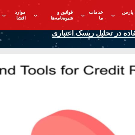
 پارس
خدمات
قوانین و
موارد
^
^
^
^
ما
شیوه‌نامه‌ها
افشا
اده در تحلیل ریسک اعتباری