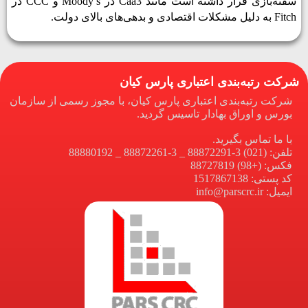
سفته‌بازی قرار داشته است
مانند
Caa3
در
Moody’s
و
CCC
در
Fitch به دلیل مشکلات اقتصادی و بدهی‌های بالای دولت.
شرکت رتبه‌بندی اعتباری پارس کیان
شرکت رتبه‌بندی اعتباری پارس کیان، با مجوز رسمی از سازمان
بورس و اوراق بهادار تاسیس گردید.
با ما تماس بگیرید.
تلفن: (021) 3-88872291 _ 3-88872261 _ 88880192
فکس: (+98) 88727819
کد پستی: 1517867138
ایمیل: info@parscrc.ir