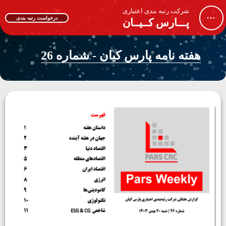
شرکت رتبه بندی اعتباری
...
درخواست رتبه بندی
پـــارس کــیــان
هفته نامه پارس کیان - شماره 26