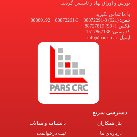
بورس و اوراق بهادار تاسیس گردید.
با ما تماس بگیرید.
تلفن: (021) 3-88872291 _ 3-88872261 _ 88880192
فکس: (+98) 88727819
کد پستی: 1517867138
ایمیل: info@parscrc.ir
دسترسی سریع
پنل همکاران
دانشنامه و مقالات
درباره‌ی ما
ثبت درخواست