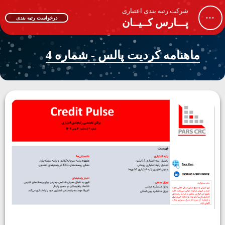
شرکت رتبه بندی اعتباری
...
درخواست رتبه بندی
پـــارس کــیــان
ماهنامه کردیت پالس - شماره 4