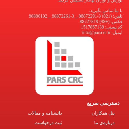
با ما تماس بگیرید.
تلفن: (021) 3-88872291 _ 3-88872261 _ 88880192
فکس: (+98) 88727819
کد پستی: 1517867138
ایمیل: info@parscrc.ir
دسترسی سریع
پنل همکاران
دانشنامه و مقالات
درباره‌ی ما
ثبت درخواست