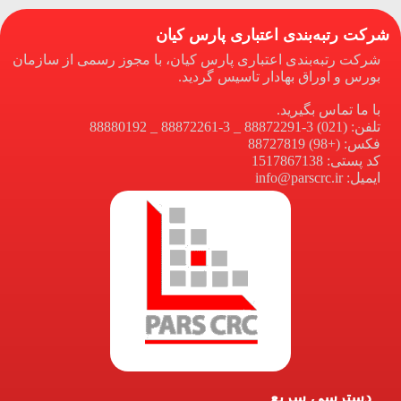
شرکت رتبه‌بندی اعتباری پارس کیان
شرکت رتبه‌بندی اعتباری پارس کیان، با مجوز رسمی از سازمان
بورس و اوراق بهادار تاسیس گردید.
با ما تماس بگیرید.
تلفن: (021) 3-88872291 _ 3-88872261 _ 88880192
فکس: (+98) 88727819
کد پستی: 1517867138
ایمیل: info@parscrc.ir
دسترسی سریع