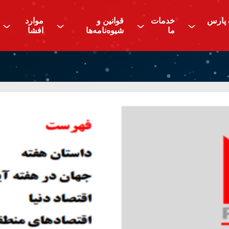
 پارس
خدمات
قوانین و
موارد
^
^
^
^
ما
شیوه‌نامه‌ها
افشا