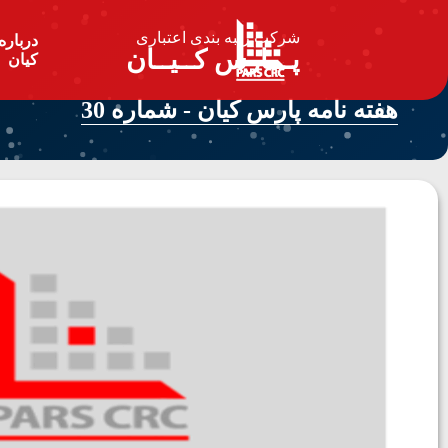
شرکت رتبه بندی اعتباری
درباره
پـــارس کــیــان
کیان
هفته نامه پارس کیان - شماره 30