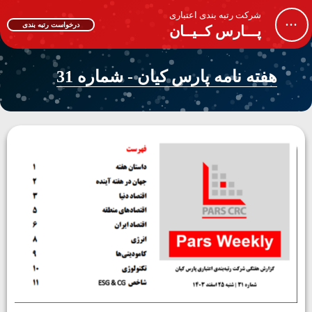
شرکت رتبه بندی اعتباری
...
درخواست رتبه بندی
پـــارس کــیــان
هفته نامه پارس کیان - شماره 31