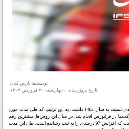
نویسنده: پارس کیان
تاریخ بروزرسانی : چهارشنبه ۲۰ فروردین ۱۴۰۴
طی سالی که گذشت بیش از 688 هزار و 858 میلیارد تومان تامین مالی به روش‌های مختلف در فرابورس انجام شد که رشد 83 درصدی نسبت به سال 1402 داشت. به این ترتیب که طی مدت مورد
ایه شرکت‌ها در فرابورس انجام شد. در میان این روش‌ها، بیشترین رقم
تامین مالی از مسیر پذیره‌نویسی بوده که رشد 99 درصدی داشته است. رتبه دوم هم تامین مالی با روش انتشار اسناد خزانه اسلامی است که افزایش 97 درصدی را به ثبت رسانده است. طی این مدت