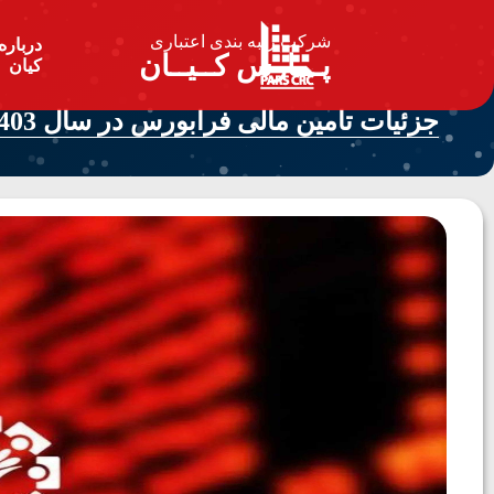
شرکت رتبه بندی اعتباری
درباره
پـــارس کــیــان
کیان
جزئیات تامین مالی فرابورس در سال 1403