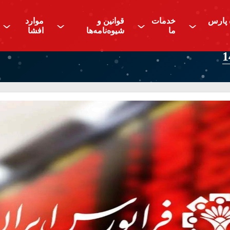
 پارس
خدمات
قوانین و
موارد
^
^
^
^
ما
شیوه‌نامه‌ها
افشا