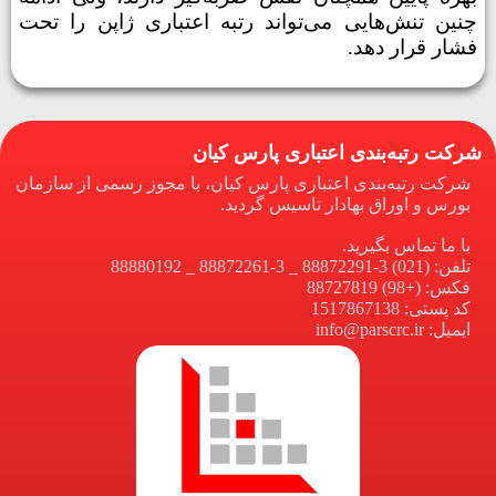
چنین تنش‌هایی می‌تواند رتبه اعتباری ژاپن را تحت
فشار قرار دهد
.
شرکت رتبه‌بندی اعتباری پارس کیان
شرکت رتبه‌بندی اعتباری پارس کیان، با مجوز رسمی از سازمان
بورس و اوراق بهادار تاسیس گردید.
با ما تماس بگیرید.
تلفن: (021) 3-88872291 _ 3-88872261 _ 88880192
فکس: (+98) 88727819
کد پستی: 1517867138
ایمیل: info@parscrc.ir