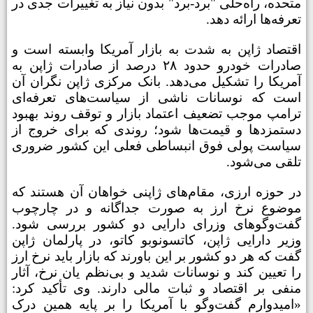
متحده، راه‌حلی "برد-برد" بدون نیاز به تغییرات جدی در
تعرفه‌ها ارائه دهد.
اقتصاد ژاپن به شدت به بازار آمریکا وابسته است و
صادرات خودرو حدود
۲۸
درصد از صادرات ژاپن به
آمریکا را تشکیل می‌دهد. بانک مرکزی ژاپن نگران آن
است که نوسانات ناشی از سیاست‌های تعرفه‌ای
ترامپ موجب تضعیف اعتماد بازار و توقف روند بهبود
دستمزدها و قیمت‌ها شود؛ روندی که برای خروج از
سیاست پولی فوق انبساطی فعلی این کشور ضروری
تلقی می‌شود.
در حوزه ارزی، مقام‌های ژاپنی خواهان آن هستند که
موضوع نرخ ارز به صورت جداگانه و در چارچوب
گفت‌وگوهای وزرای دارایی دو کشور بررسی شود.
وزیر دارایی ژاپن، کاتسونوبو کاتو، در پارلمان ژاپن
گفت که هر دو کشور بر این باورند که بازار باید نرخ ارز
را تعیین کند و نوسانات شدید و بی‌نظم یان نرخ، آثار
منفی بر اقتصاد و ثبات مالی دارند. وی تأکید کرد:
«امیدوارم گفت‌وگو با آمریکا را بر پایه همین درک