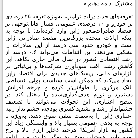
مشترک ادامه دهیم.»
تعرفه‌های جدید دولت ترامپ، به‌ویژه تعرفه ۲۵ درصدی
بر خودرو و ۱۰ درصدی عمومی، فشار قابل‌توجهی بر
اقتصاد صادرات‌محور ژاپن وارد کرده‌اند؛ با توجه به
اینکه ایالات متحده بزرگ‌ترین مقصد صادراتی ژاپن
است و خودرو حدود سی درصد از این صادرات را
تشکیل می‌دهد، این اقدامات می‌تواند ۰.۶ درصد از
رشد اقتصادی کشور در سال مالی جاری بکاهد. این
کاهش رشد، افت سودآوری شرکت‌ها و بی‌ثباتی در
بازارهای مالی، ریسک‌های جدیدی برای اقتصاد ژاپن
ایجاد می‌کند که ممکن است سیاست پولی انبساطی
بانک مرکزی را طولانی‌تر کرده و چرخه افزایش
دستمزد و تورم هدف‌گذاری‌شده را مختل کند. در
سطح اعتباری، این تحولات می‌توانند با تضعیف
چشم‌انداز رشد و تشدید کسری بودجه، چشم‌انداز رتبه
اعتباری ژاپن را به‌سمت منفی سوق دهند، به‌ویژه با
توجه به بدهی عمومی بسیار بالا و وابستگی زیاد این
کشور به بازار آمریکا؛ هرچند ذخایر ارزی بالا و نرخ
بهره پایین همچنان نقش ضربه‌گیر دارند، ولی ادامه