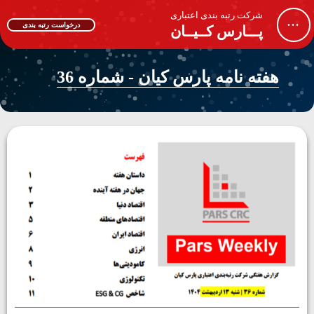
شرکت رتبه بندی اعتباری
...
درخواست رتبه بندی
پـــارس کــیــان
هفته نامه پارس کیان - شماره 36