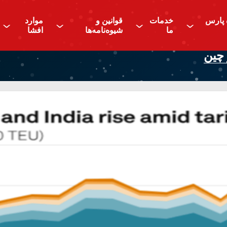
 پارس
خدمات
قوانین و
موارد
^
^
^
^
ما
شیوه‌نامه‌ها
افشا
 چین