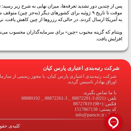
پس از چندین دور تشدید تعرفه‌ها، میزان نهایی به شرح زیر رسید: 
موقت تا تاریخ ۹
ژوئیه برای کشورهای دیگر (به‌جز چین) متوقف ش
به آمریکا ارسال کردند
.
در حالی‌که رزروها از چین کاهش یافت، نرخ ا
ویتنام که گزینه محبوب «چین» برای سرمایه‌گذاران محسوب می‌شود، 
افزایش یافت.
شرکت رتبه‌بندی اعتباری پارس کیان
شرکت رتبه‌بندی اعتباری پارس کیان، با مجوز رسمی از سازم
اوراق بهادار تاسیس گردید.
با ما تماس بگیرید.
تلفن: (021) 3-88872291 _ 3-88872261 _ 88880192
فکس: (+98) 88727819
کد پستی: 1517867138
ایمیل: info@parscrc.ir
کلیه‌ی حقو