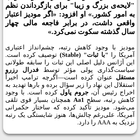
"لایحه‌ی بزرگ و زیبا" برای بازگرداندن نظم
به امور کشور.» او افزود: «اگر مودیز اعتبار
واقعی داشت، در برابر فاجعه مالی چهار
سال گذشته سکوت نمی‌کرد.»
مودیز با وجود کاهش رتبه، چشم‌انداز اعتباری
آمریکا را
"با ثبات" (Stable)
توصیف کرده است.
این آژانس دلیل اصلی این ثبات را سابقه طولانی
سیاست‌گذاری پولی مؤثر توسط
فدرال رزرو
مستقل
عنوان کرده است—اگرچه ترامپ اخیراً
استقلال این نهاد را زیر سؤال برده و بارها تهدید به
اخراج رئیس آن،
جروم پاول
کرده است. با وجود
کاهش رتبه، سطح
Aa1
همچنان بسیار قوی تلقی
می‌شود. مودیز تأکید کرده که ساختار حکمرانی
آمریکا، علی‌رغم چالش‌ها، هنوز شایستگی یک رتبه
نزدیک به AAA را دارد.