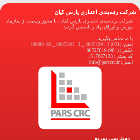
شرکت رتبه‌بندی اعتباری پارس کیان
شرکت رتبه‌بندی اعتباری پارس کیان، با مجوز رسمی از سازمان
بورس و اوراق بهادار تاسیس گردید.
با ما تماس بگیرید.
تلفن: (021) 3-88872291 _ 3-88872261 _ 88880192
فکس: (+98) 88727819
کد پستی: 1517867138
ایمیل: info@parscrc.ir
دسترسی سریع