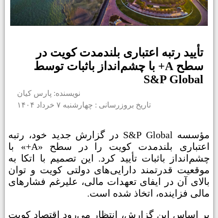
تأیید رتبه اعتباری بلندمدت کویت در
سطح A+ با چشم‌انداز باثبات توسط
S&P Global
نویسنده: پارس کیان
تاریخ بروزرسانی : چهارشنبه ۷ خرداد ۱۴۰۴
مؤسسه S&P Global در گزارش جدید خود، رتبه
اعتباری بلندمدت کویت را در سطح «A+» با
چشم‌انداز باثبات تأیید کرد. این تصمیم با اتکا به
موقعیت قدرتمند دارایی‌های دولتی کویت و توان
بالای آن در ایفای تعهدات مالی، علیرغم فشارهای
مالی فزاینده، اتخاذ شده است.
بر اساس این گزارش، انتظار می‌رود اقتصاد کویت