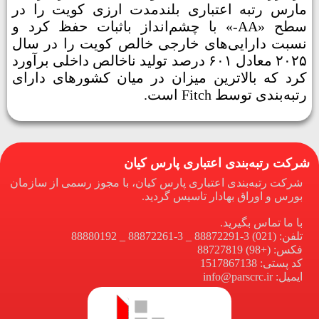
مارس رتبه اعتباری بلندمدت ارزی کویت را در
سطح «AA-» با چشم‌انداز باثبات حفظ کرد و
نسبت دارایی‌های خارجی خالص کویت را در سال
۲۰۲۵ معادل ۶۰۱ درصد تولید ناخالص داخلی برآورد
کرد که بالاترین میزان در میان کشورهای دارای
رتبه‌بندی توسط Fitch است.
شرکت رتبه‌بندی اعتباری پارس کیان
شرکت رتبه‌بندی اعتباری پارس کیان، با مجوز رسمی از سازمان
بورس و اوراق بهادار تاسیس گردید.
با ما تماس بگیرید.
تلفن: (021) 3-88872291 _ 3-88872261 _ 88880192
فکس: (+98) 88727819
کد پستی: 1517867138
ایمیل: info@parscrc.ir