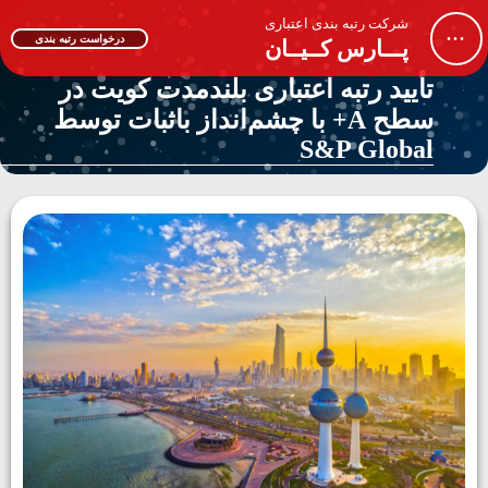
شرکت رتبه بندی اعتباری
...
درخواست رتبه بندی
پـــارس کــیــان
تأیید رتبه اعتباری بلندمدت کویت در
سطح A+ با چشم‌انداز باثبات توسط
S&P Global