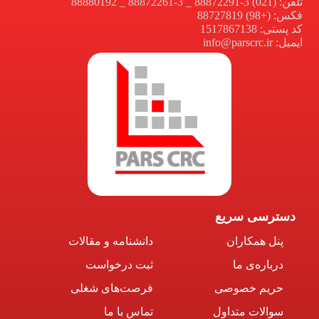
تلفن: (021) 3-88872291 _ 3-88872261 _ 88880192
فکس: (+98) 88727819
کد پستی: 1517867138
ایمیل: info@parscrc.ir
دسترسی سریع
پنل همکاران
دانشنامه و مقالات
درباره‌ی ما
ثبت درخواست
حریم خصوصی
فرصت‌های شغلی
سوالات متداول
تماس با ما