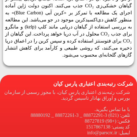
گیاهان خشکی‌زی CO₂
جذب می‌کنند. اکنون دولت ژاپن آماده
اجرای یک مطالعه با تمرکز بر «کربن آبی (
Blue Carbon
)»
به
‌منظور کاهش دی‌اکسیدکربن موجود در جو می‌باشد. این مطالعه
به بررسی استفاده از گیاهان دریایی مانند کلپ (
kelp
)
و مانگرو
برای جذب
CO₂
محلول در آب دریا خواهد پرداخت. این گیاهان از
CO₂ برای فتوسنتز استفاده کرده و سپس کربن را در اعماق دریا
ذخیره می‌کنند، که روشی طبیعی و کارآمد برای کاهش انتشار
گازهای گلخانه‌ای محسوب می‌شود.
شرکت رتبه‌بندی اعتباری پارس کیان
شرکت رتبه‌بندی اعتباری پارس کیان، با مجوز رسمی از سازمان
بورس و اوراق بهادار تاسیس گردید.
با ما تماس بگیرید.
تلفن: (021) 3-88872291 _ 3-88872261 _ 88880192
فکس: (+98) 88727819
کد پستی: 1517867138
ایمیل: info@parscrc.ir