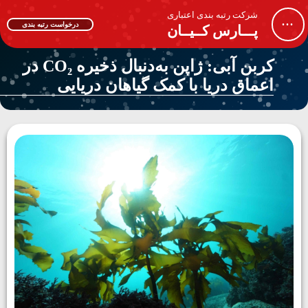
شرکت رتبه بندی اعتباری
...
درخواست رتبه بندی
پـــارس کــیــان
کربن آبی: ژاپن به‌دنبال ذخیره CO₂ در
اعماق دریا با کمک گیاهان دریایی