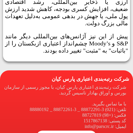
ارزی یا ذخایر بین‌المللی، رشد اقتصادی
ضعیف، افزایش کسری بودجه، کاهش شدید ارزش
پول ملی، یا جهش در بدهی عمومی به‌دلیل تعهدات
مالی بزرگ دولت.
پیش از این نیز آژانس‌های بین‌المللی دیگر مانند
S&P و Moody’s چشم‌انداز اعتباری ازبکستان را از
"باثبات" به "مثبت" تغییر داده بودند.
شرکت رتبه‌بندی اعتباری پارس کیان
شرکت رتبه‌بندی اعتباری پارس کیان، با مجوز رسمی از سازمان
بورس و اوراق بهادار تاسیس گردید.
با ما تماس بگیرید.
تلفن: (021) 3-88872291 _ 3-88872261 _ 88880192
فکس: (+98) 88727819
کد پستی: 1517867138
ایمیل: info@parscrc.ir