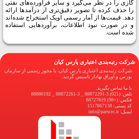
گازی را در نظر می‌گیرد و سایر فرآورده‌های نفتی
را حذف کرده تا تصویر دقیق‌تری از درآمدها ارائه
دهد. قیمت‌ها از آمار رسمی اوپک استخراج شده‌اند
و در صورت نبود اطلاعات، برآوردهایی استفاده
شده است.
شرکت رتبه‌بندی اعتباری پارس کیان
شرکت رتبه‌بندی اعتباری پارس کیان، با مجوز رسمی از سازمان
بورس و اوراق بهادار تاسیس گردید.
با ما تماس بگیرید.
تلفن: (021) 3-88872291 _ 3-88872261 _ 88880192
فکس: (+98) 88727819
کد پستی: 1517867138
ایمیل: info@parscrc.ir