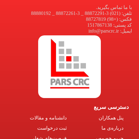
با ما تماس بگیرید.
تلفن: (021) 3-88872291 _ 3-88872261 _ 88880192
فکس: (+98) 88727819
کد پستی: 1517867138
ایمیل: info@parscrc.ir
دسترسی سریع
پنل همکاران
دانشنامه و مقالات
درباره‌ی ما
ثبت درخواست
حریم خصوصی
فرصت‌های شغلی