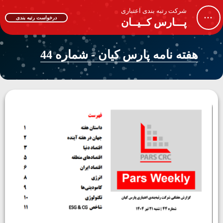
شرکت رتبه بندی اعتباری
...
درخواست رتبه بندی
پـــارس کــیــان
هفته نامه پارس کیان - شماره 44