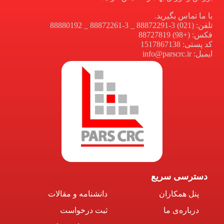
با ما تماس بگیرید.
تلفن: (021) 3-88872291 _ 3-88872261 _ 88880192
فکس: (+98) 88727819
کد پستی: 1517867138
ایمیل: info@parscrc.ir
دسترسی سریع
پنل همکاران
دانشنامه و مقالات
درباره‌ی ما
ثبت درخواست