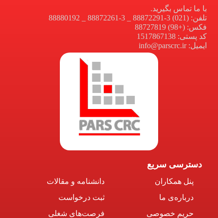
با ما تماس بگیرید.
تلفن: (021) 3-88872291 _ 3-88872261 _ 88880192
فکس: (+98) 88727819
کد پستی: 1517867138
ایمیل: info@parscrc.ir
دسترسی سریع
پنل همکاران
دانشنامه و مقالات
درباره‌ی ما
ثبت درخواست
حریم خصوصی
فرصت‌های شغلی