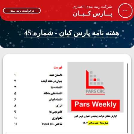
شرکت رتبه بندی اعتباری
...
درخواست رتبه بندی
پـــارس کــیــان
هفته نامه پارس کیان - شماره 45