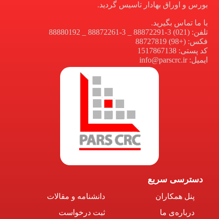
بورس و اوراق بهادار تاسیس گردید.
با ما تماس بگیرید.
تلفن: (021) 3-88872291 _ 3-88872261 _ 88880192
فکس: (+98) 88727819
کد پستی: 1517867138
ایمیل: info@parscrc.ir
دسترسی سریع
پنل همکاران
دانشنامه و مقالات
درباره‌ی ما
ثبت درخواست