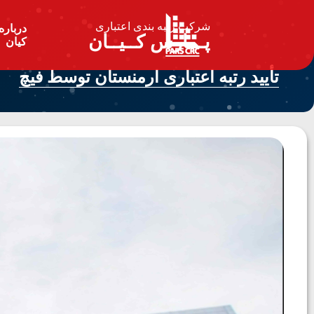
شرکت رتبه بندی اعتباری
درباره
پـــارس کــیــان
کیان
تأیید رتبه اعتباری ارمنستان توسط فیچ