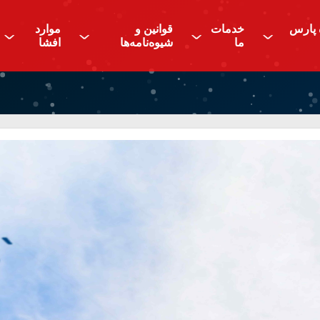
 پارس
خدمات
قوانین و
موارد
^
^
^
^
ما
شیوه‌نامه‌ها
افشا