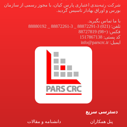
شرکت رتبه‌بندی اعتباری پارس کیان، با مجوز رسمی از سازمان
بورس و اوراق بهادار تاسیس گردید.
با ما تماس بگیرید.
تلفن: (021) 3-88872291 _ 3-88872261 _ 88880192
فکس: (+98) 88727819
کد پستی: 1517867138
ایمیل: info@parscrc.ir
دسترسی سریع
پنل همکاران
دانشنامه و مقالات