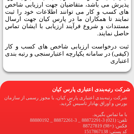
پذیرش می باشد، متقاضیان جهت ارزیابی شاخص
های کسب و کار می توانند اطلاعات خود را ثبت
نمایند تا همکاران ما در پارس کیان جهت ارسال
مستندات و شروع فرآیند ارزیابی با ایشان تماس
حاصل نمایند.
ثبت درخواست ارزیابی شاخص های کسب و کار
(کیفی) در سامانه یکپارچه اعتبارسنجی و رتبه بندی
اعتباری
شرکت رتبه‌بندی اعتباری پارس کیان
شرکت رتبه‌بندی اعتباری پارس کیان، با مجوز رسمی از سازمان
بورس و اوراق بهادار تاسیس گردید.
با ما تماس بگیرید.
تلفن: (021) 3-88872291 _ 3-88872261 _ 88880192
فکس: (+98) 88727819
کد پستی: 1517867138