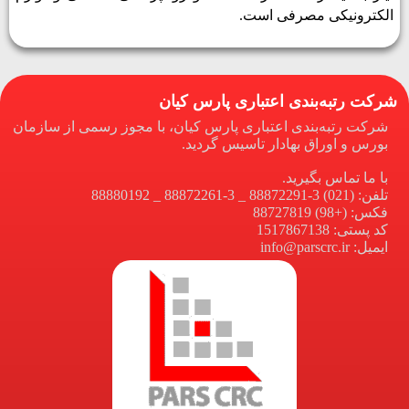
الکترونیکی مصرفی است.
شرکت رتبه‌بندی اعتباری پارس کیان
شرکت رتبه‌بندی اعتباری پارس کیان، با مجوز رسمی از سازمان
بورس و اوراق بهادار تاسیس گردید.
با ما تماس بگیرید.
تلفن: (021) 3-88872291 _ 3-88872261 _ 88880192
فکس: (+98) 88727819
کد پستی: 1517867138
ایمیل: info@parscrc.ir