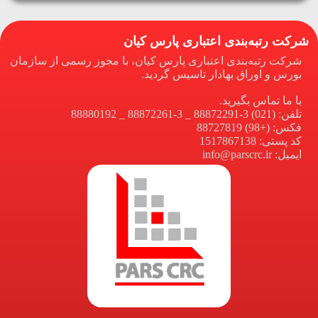
شرکت رتبه‌بندی اعتباری پارس کیان
شرکت رتبه‌بندی اعتباری پارس کیان، با مجوز رسمی از سازمان
بورس و اوراق بهادار تاسیس گردید.
با ما تماس بگیرید.
تلفن: (021) 3-88872291 _ 3-88872261 _ 88880192
فکس: (+98) 88727819
کد پستی: 1517867138
ایمیل: info@parscrc.ir