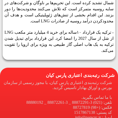
شمال تشدید کرده است. این تحریم‌ها بر ناوگان و شرکت‌های در
سایه روسیه متمرکز است که تلاش می‌کنند محدودیت‌ها را دور
بزنند. این اقدام بخشی از تنش‌های ژئوپلیتیکی است و هدف آن
محدودکردن درآمد روسیه از صادرات
LNG
است.
- ترکیه یک قرارداد ۱۰ساله برای خرید 4 میلیارد متر مکعب
LNG
از شل از سال 2027 را امضا کرد. این قرارداد برای تبدیل شدن
ترکیه به یک هاب اصلی گاز طبیعی به ویژه برای اروپا را تقویت
می­‌کند.
شرکت رتبه‌بندی اعتباری پارس کیان
شرکت رتبه‌بندی اعتباری پارس کیان، با مجوز رسمی از سازمان
بورس و اوراق بهادار تاسیس گردید.
با ما تماس بگیرید.
تلفن: (021) 3-88872291 _ 3-88872261 _ 88880192
فکس: (+98) 88727819
کد پستی: 1517867138
ایمیل: info@parscrc.ir