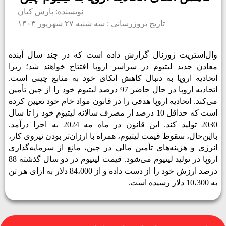
نویسنده: پارس کیان
تاریخ بروزرسانی : سه شنبه ۲۷ شهریور ۱۴۰۳
وال‌استریت ژورنال گزارش داده است که در چند سال آینده
معادن جدید لیتیوم در سراسر اروپا افتتاح خواهند شد؛ زیرا
اتحادیه اروپا به دنبال کاهش اتکای خود به منابع چینی است.
اتحادیه اروپا در حال حاضر 97 درصد لیتیوم خود را از چین تأمین
می‌­کند. اتحادیه اروپا هدفی را در قانون مواد خام خود تعیین کرده
است که حداقل 10 درصد از مصرف سالانه لیتیوم خود را تا سال
2030 تولید کند. این قانون در ماه مه 2024 به اجرا درآمد.
بااین‌حال، سقوط قیمت لیتیوم، همراه با ارزان‌تر بودن نیروی کار،
انرژی و هزینه‌های تأمین مالی در چین، مانع از سرمایه‌گذاری
اروپا در تولید لیتیوم می‌شود. قیمت لیتیوم در دو سال گذشته 88
درصد ارزش خود را از دست داده و از 84،000 دلار به ازای هر تن
به 10،300 دلار رسیده است.