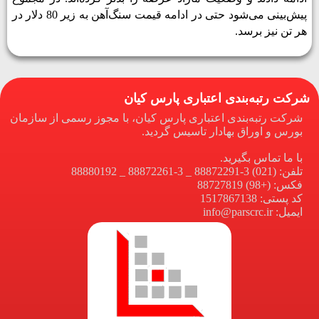
پیش‌­بینی می­‌شود حتی در ادامه قیمت سنگ‌­آهن به زیر 80 دلار در
هر تن نیز برسد.
شرکت رتبه‌بندی اعتباری پارس کیان
شرکت رتبه‌بندی اعتباری پارس کیان، با مجوز رسمی از سازمان
بورس و اوراق بهادار تاسیس گردید.
با ما تماس بگیرید.
تلفن: (021) 3-88872291 _ 3-88872261 _ 88880192
فکس: (+98) 88727819
کد پستی: 1517867138
ایمیل: info@parscrc.ir