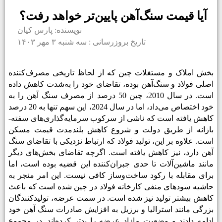
آیا قیمت سنگ‌آهن پایین‌تر خواهد رفت؟
نویسنده: پارس کیان
تاریخ بروزرسانی : سه شنبه ۳ مهر ۱۴۰۳
بخش املاک و مستغلات چین که از لحاظ تاریخی مصرف‌­کننده
اصلی فولاد و سنگ‌آهن بوده، تقاضای خود را به‌شدت کاهش داده
است. در سال 2010، چین 50 درصد از مصرف سنگ آهن را به
خود اختصاص می­‌داد، اما در سال 2024، این سهم تنها به 20 درصد
کاهش یافته است که ناشی از سرکوب سرمایه‌­گذاری­‌های سفته‌­
بازانه از طریق دولت و شروع کاهش بلندمدت قیمت مسکن
است. علاوه بر این، تولید فولاد که ارتباط نزدیکی با تقاضای سنگ
آهن دارد، نیز کاهش یافته است. اگرچه تقاضای بخش‌های دیگر
مانند ماشین‌آلات تا حدی جبران­‌کننده این قضیه بوده است، اما
برای مقابله با رکود ساخت‌وساز کافی نیست. این امر منجر به
حاشیه‌ سودهای منفی کارخانه فولاد در چین شده است که باعث
کاهش بیشتر تولید نیز شده است. در سمت عرضه، تولیدکنندگان
بزرگی مانند استرالیا و برزیل به افزایش صادرات سنگ آهن خود
ادامه دادند و وضعیت مازاد عرضه را بدتر کرده‌­اند. در مجموع