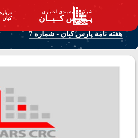
شرکت رتبه بندی اعتباری
درباره
پـــارس کــیــان
کیان
هفته نامه پارس کیان - شماره 7