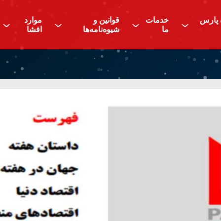
 پارس
خدمات
قوانین و
موارد
^
^
^
^
ما
شیوه‌نامه‌ها
افشا