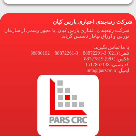
شرکت رتبه‌بندی اعتباری پارس کیان
شرکت رتبه‌بندی اعتباری پارس کیان، با مجوز رسمی از سازمان
بورس و اوراق بهادار تاسیس گردید.
با ما تماس بگیرید.
تلفن: (021) 3-88872291 _ 3-88872261 _ 88880192
فکس: (+98) 88727819
کد پستی: 1517867138
ایمیل: info@parscrc.ir