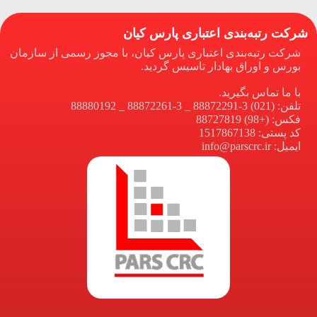
کت رتبه‌بندی اعتباری پارس کیان
رکت رتبه‌بندی اعتباری پارس کیان، با مجوز رسمی از سازمان
ورس و اوراق بهادار تاسیس گردید.
ا ما تماس بگیرید.
فن: (021) 3-88872291 _ 3-88872261 _ 88880192
کس: (+98) 88727819
د پستی: 1517867138
یمیل: info@parscrc.ir