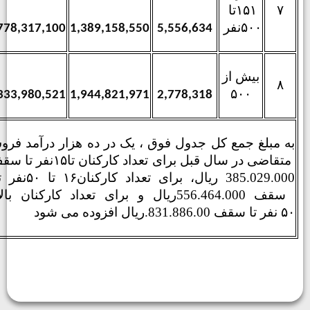
۷
۱۵۱
تا
۵۰۰
نفر
2,778,317,100
1,389,158,550
5,556,634
بیش از
۸
۵۰۰
3,333,980,521
1,944,821,971
2,778,318
ه مبلغ جمع کل جدول فوق ، یک در ده هزار درآمد فروش
عداد کارکنان تا
۱۵
نفر تا سقف
385.029.00
ریال، برای تعداد کارکنان
۱۶
تا
۵۰
نفر تا
قف
556.464.000
ریال و برای تعداد کارکنان بالای
۵
نفر تا سقف
831.886.00
ریال افزوده می شود.