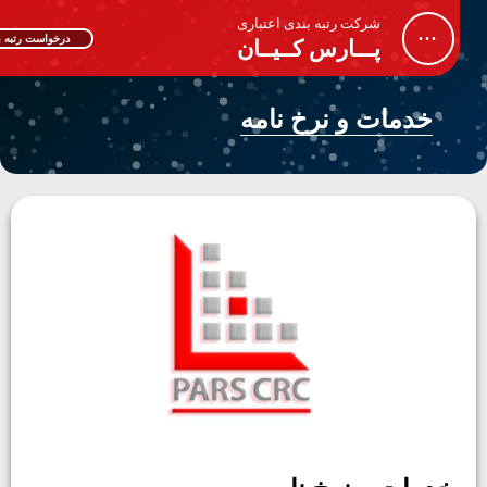
شرکت رتبه بندی اعتباری
...
درخواست رتبه بندی
پـــارس کــیــان
خدمات و نرخ نامه