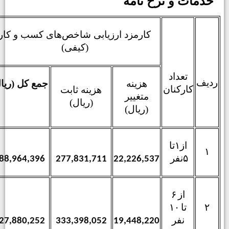
خدمات و نرخ نامه
کارمزد ارزیابی شاخص‌های کسب و کار
(کیفی)
تعداد
دیف
هزینه
جمع کل (ریال)
کارکنان
هزینه ثابت
متغییر
(ریال)
(ریال)
از
۱
تا
۱
۵
نفر
388,964,396
277,831,711
22,226,537
از
۶
۲
تا
۱۰
نفر
527,880,252
333,398,052
19,448,220