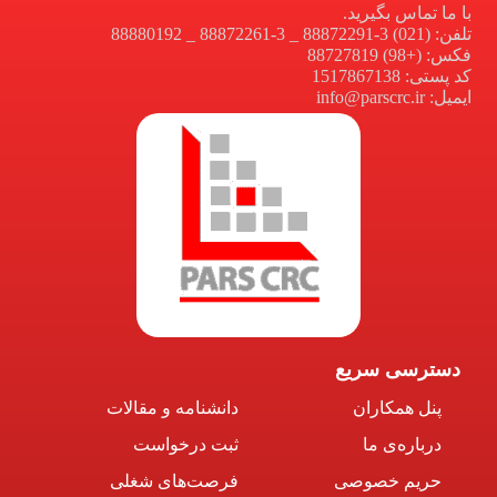
با ما تماس بگیرید.
تلفن: (021) 3-88872291 _ 3-88872261 _ 88880192
فکس: (+98) 88727819
کد پستی: 1517867138
ایمیل: info@parscrc.ir
دسترسی سریع
پنل همکاران
دانشنامه و مقالات
درباره‌ی ما
ثبت درخواست
حریم خصوصی
فرصت‌های شغلی