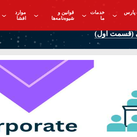
 پارس
خدمات
قوانین و
موارد
^
^
^
^
ما
شیوه‌نامه‌ها
افشا
ی (قسمت اول)