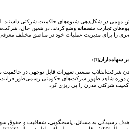
می در شکل‌دهی شیوه‌های حاکمیت شرکتی داشتند. اصناف
یوه‌های تجارت منصفانه وضع کردند. در همین حال، شرکت‌
بر سهامداران
[1]
شدن شرکت
انقلاب صنعتی تغییرات قابل توجهی در حاکمیت شر
ین دوره شاهد ظهور شرکت
های حکومتی رسمی
طور فزاینده
دف رسیدگی به مسائل، پاسخگویی، شفافیت و حقوق سهامدا
) در سال 1792، تصویب قانون اوراق بهادار ایالات متحده در سال 1933 و قانون بورس اوراق بهادار در سال
عبارتند از تأسیس بورس اوراق بهادار نیویورک (