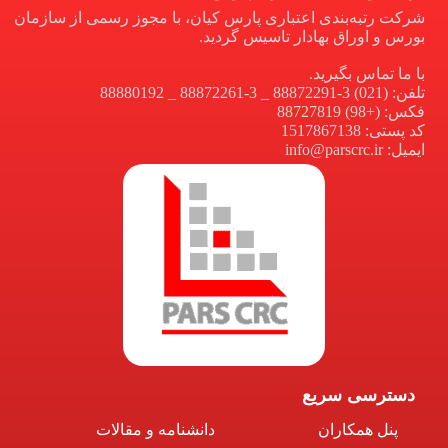
شرکت رتبه‌بندی اعتباری پارس کیان، با مجوز رسمی از سازمان
بورس و اوراق بهادار تاسیس گردید.
با ما تماس بگیرید.
تلفن: (021) 3-88872291 _ 3-88872261 _ 88880192
فکس: (+98) 88727819
کد پستی: 1517867138
ایمیل: info@parscrc.ir
دسترسی سریع
پنل همکاران
دانشنامه و مقالات