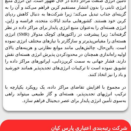
تأمین انرژی صنعت مراکز داده در حال ظهور است. این انرژی منبع
انرژی ثابتی را بدون انتشار مستقیم کربن فراهم می­‌کند و آن را به
گزینه‌­ای جذاب تبدیل می‌کند؛ زیرا شرکت‌ها به دنبال کاهش ردپای
کربن خود هستند. کشورهایی مانند ایالات متحده، فرانسه و ژاپن،
انرژی هسته‌ای را به‌عنوان منبع انرژی پایدار برای مراکز داده در نظر
گرفته‌اند؛ زیرا پیشرفت‌ در راکتورهای کوچک مدولار (SMR
)
انرژی
هسته‌ای را مقیاس‌پذیرتر و سازگارتر با نیازهای مختلف انرژی نموده
است. بااین‌حال، چالش‌هایی مانند موانع نظارتی و هزینه‌های بالای
اولیه راه‌اندازی همچنان در محدودکردن پذیرش انرژی هسته‌ای نقش
دارند. فشار جهانی به سمت کربن‌­زدایی، اپراتورهای مراکز داده را
تشویق نموده است تا ترکیبات انرژی‌­های تجدیدپذیر همانند خورشید
و باد را نیز اتخاذ کنند.
در مجموع با افزایش تقاضای مراکز داده، یک رویکرد یکپارچه با
ترکیب انرژی­های تجدیدپذیر، هسته‌­ای و گاز طبیعی می­تواند راهی
به‌سوی تأمین انرژی پایدار برای عصر دیجیتال فراهم سازد.
شرکت رتبه‌بندی اعتباری پارس کیان