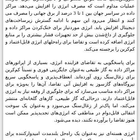
عملیات مداوم است که مصرف انرژی را افزایش می‌دهد. مراکز
داده در سراسر جهان بین 1 تا 3 درصد از برق جهانی را مصرف می­‌
کنند و انتظار می‌­رود این سهم با ادامه گسترش زیرساخت­‌های
دیجیتال افزایش یابد. انرژی موردنیاز برای خنک‌کردن مراکز داده و
جلوگیری از داغ‌شدن بیش از حد تجهیزات فشار بیشتری را بر منابع
انرژی اضافه کرده است و تقاضا برای راه­‌حل­های انرژی قابل‌اعتماد و
کم‌­کربن را برجسته می‌­کند.
برای پاسخگویی به تقاضای فزاینده انرژی، بسیاری از اپراتورهای
مراکز داده به گاز طبیعی به‌عنوان جایگزینی فوری و نسبتاً کم­‌کربن
برای زغال­‌سنگ روی آورده‌­اند. انعطاف‌پذیری و پاسخگویی سریع
نیروگاه‌های گازسوز به افزایش آنی تقاضا، آن‌ها را به‌ویژه برای
مراکز داده مناسب می‌سازد که برای جلوگیری از وقفه نیاز به انرژی
قابل‌اعتماد دارند. درحالی‌که گاز طبیعی، گازهای گلخانه‌ای منتشر
می‌کند، اما پاک‌تر از زغال‌سنگ می‌سوزد و به‌عنوان یک سوخت
انتقالی قابل‌دوام در مناطقی که انرژی‌های تجدیدپذیر ممکن است
هنوز تقاضا را برآورده نکنند، دیده می‌شود.
انرژی هسته‌­ای نیز به‌عنوان یک راه‌­حل بلندمدت امیدوارکننده برای